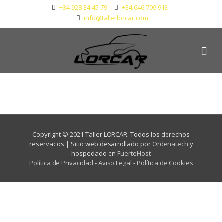
+34 928 34 45 79
+34 646 709 913
info@tallerlorcar.com
Copyright © 2021 Taller LORCAR. Todos los derechos
reservados | Sitio web desarrollado por
Ordenatech
y
hospedado en
FuerteHost
Política de Privacidad
-
Aviso Legal
-
Política de Cookies