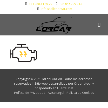
+34 928 34 45 79
+34 646 709 913
info@tallerlorcar.com
Copyright © 2021 Taller LORCAR. Todos los derechos
reservados | Sitio web desarrollado por
Ordenatech
y
hospedado en
FuerteHost
Política de Privacidad
-
Aviso Legal
-
Política de Cookies